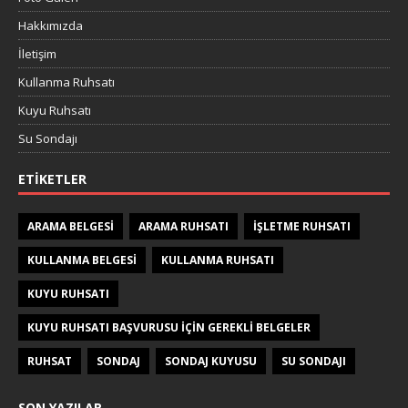
Hakkımızda
İletişim
Kullanma Ruhsatı
Kuyu Ruhsatı
Su Sondajı
ETIKETLER
ARAMA BELGESI
ARAMA RUHSATI
IŞLETME RUHSATI
KULLANMA BELGESI
KULLANMA RUHSATI
KUYU RUHSATI
KUYU RUHSATI BAŞVURUSU IÇIN GEREKLI BELGELER
RUHSAT
SONDAJ
SONDAJ KUYUSU
SU SONDAJI
SON YAZILAR